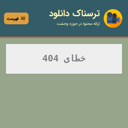
فتن
فهرست
ترسناک دانلود
ه
حتوا
فهرست
ارائه محتوا در حوزه وحشت
خطای 404
