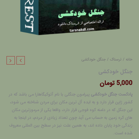
خانه
/
ترسناک
/ جنگل خودکشی
جنگل خودکشی
5,000
تومان
پادکست جنگل خودکشی
پیرامون جنگلی با نام آئوکیگاهارا می باشد که در
کشور ژاپن قرار دارد و به ایده آل ترین مکان برای مردن شناخته می شود،
این جنگل که در دامنه کوه فوجی قرار دارد، واقعا یکی از مرموزترین مکان‌
های کره زمین به حساب می آید چون تعداد زیادی از مردم، در اینجا به
زندگی خود پایان داده‌ اند، به همین علت نیز در سطح بین المللی معروف
شده است.