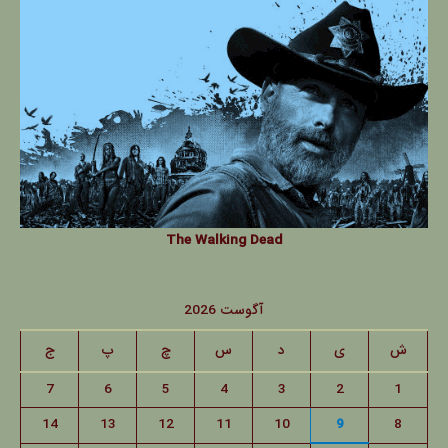
The Walking Dead
آگوست 2026
ش
ی
د
س
چ
پ
ج
7
6
5
4
3
2
1
14
13
12
11
10
9
8